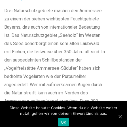
Drei Naturschutzgebiete machen den Ammersee
zu einem der sieben wichtigsten Feuchtgebiete
Bayerns, das auch von internationaler Bedeutung
ist. Das Naturschutzgebiet „Seeholz“ im Westen
des Sees beherbergt einen sehr alten Laubwald
mit Eichen, die teilweise über 350 Jahre alt sind. In
den ausgedehnten Schilfbeständen der
„Vogelfreistätte Ammersee-Südufer“ haben sich
bedrohte Vogelarten wie der Purpurreiher
angesiedelt. Wer mit aufmerksamen Augen durch
die Natur streift, kann auch im Norden des
Ammersees seltene Vögel erspähen. Etwa 200
Diese Website benutzt Cookies. Wenn du die Website weiter
verschiedene Vogelarten sind im
nutzt, gehen wir von deinem Einverständnis aus.
Naturschutzgebiet „Ampermoos“ heimisch.
OK